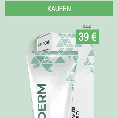
KAUFEN
78 €
39 €