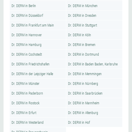
Dr. DERM in Berlin
Dr. DERM in München
Dr. DERM in Düsseldorf
Dr. DERM in Dresden
Dr. DERM in Frankfurt am Main
Dr. DERM in Stuttgart
Dr. DERM in Hannover
Dr. DERM in Köln
Dr. DERM in Hamburg
Dr. DERM in Bremen
Dr. DERM in Cochstedt
Dr. DERM in Dortmund
Dr. DERM in Friedrichshafen
Dr. DERM in Baden Baden, Karlsruhe
Dr. DERM in der Leipziger Halle
Dr. DERM in Memmingen
Dr. DERM in Münster
Dr. DERM in Nürnberg
Dr. DERM in Paderborn
Dr. DERM in Saarbrücken
Dr. DERM in Rostock
Dr. DERM in Mannheim
Dr. DERM in Erfurt
Dr. DERM in Altenburg
Dr. DERM in Westerland
Dr. DERM in Hof