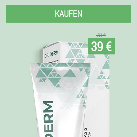
KAUFEN
78 €
39 €