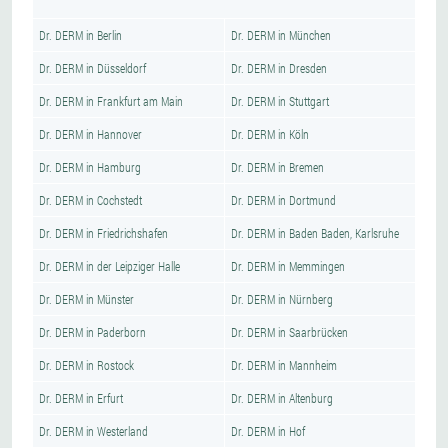
Dr. DERM in Berlin
Dr. DERM in München
Dr. DERM in Düsseldorf
Dr. DERM in Dresden
Dr. DERM in Frankfurt am Main
Dr. DERM in Stuttgart
Dr. DERM in Hannover
Dr. DERM in Köln
Dr. DERM in Hamburg
Dr. DERM in Bremen
Dr. DERM in Cochstedt
Dr. DERM in Dortmund
Dr. DERM in Friedrichshafen
Dr. DERM in Baden Baden, Karlsruhe
Dr. DERM in der Leipziger Halle
Dr. DERM in Memmingen
Dr. DERM in Münster
Dr. DERM in Nürnberg
Dr. DERM in Paderborn
Dr. DERM in Saarbrücken
Dr. DERM in Rostock
Dr. DERM in Mannheim
Dr. DERM in Erfurt
Dr. DERM in Altenburg
Dr. DERM in Westerland
Dr. DERM in Hof