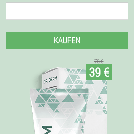
KAUFEN
78 €
39 €