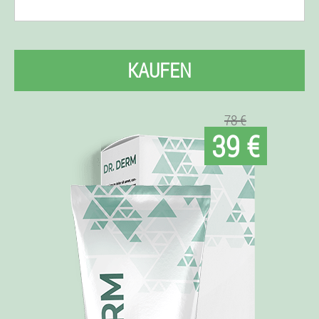
KAUFEN
78 €
39 €